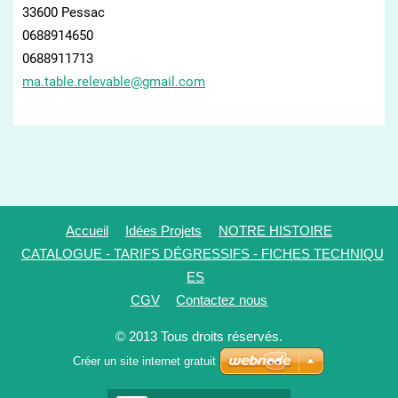
33600 Pessac
0688914650
0688911713
ma.table
.relevab
le@gmail
.com
Accueil
Idées Projets
NOTRE HISTOIRE
CATALOGUE - TARIFS DÉGRESSIFS - FICHES TECHNIQU
ES
CGV
Contactez nous
© 2013 Tous droits réservés.
Créer un site internet gratuit